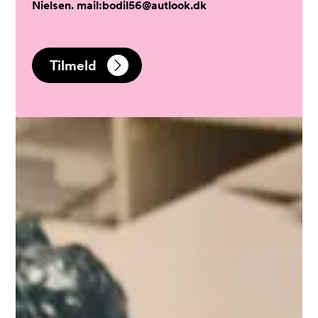
Nielsen. mail:bodil56@autlook.dk
Tilmeld