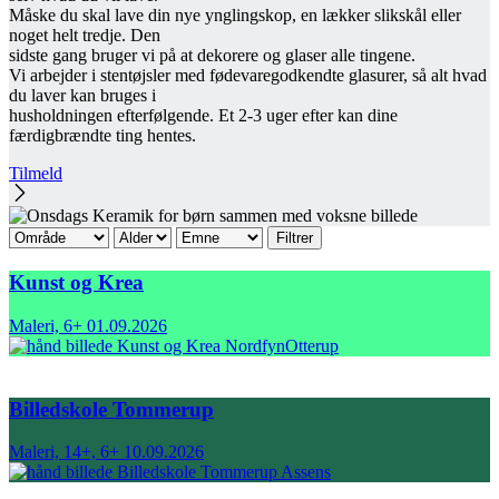
Måske du skal lave din nye ynglingskop, en lækker slikskål eller
noget helt tredje. Den
sidste gang bruger vi på at dekorere og glaser alle tingene.
Vi arbejder i stentøjsler med fødevaregodkendte glasurer, så alt hvad
du laver kan bruges i
husholdningen efterfølgende. Et 2-3 uger efter kan dine
færdigbrændte ting hentes.
Tilmeld
Kunst og Krea
Maleri, 6+
01.09.2026
Nordfyn
Otterup
Billedskole Tommerup
Maleri, 14+, 6+
10.09.2026
Assens