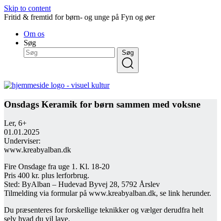
Skip to content
Fritid & fremtid for børn- og unge på Fyn og øer
Om os
Søg
Søg
Onsdags Keramik for børn sammen med voksne
Ler, 6+
01.01.2025
Underviser:
www.kreabyalban.dk
Fire Onsdage fra uge 1. Kl. 18-20
Pris 400 kr. plus lerforbrug.
Sted: ByAlban – Hudevad Byvej 28, 5792 Årslev
Tilmelding via formular på www.kreabyalban.dk, se link herunder.
Du præsenteres for forskellige teknikker og vælger derudfra helt
selv hvad du vil lave.