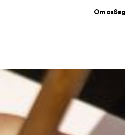
Om os
Søg