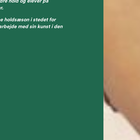
dre hold og elever på
r.
e holdsæson i stedet for
 arbejde med sin kunst i den