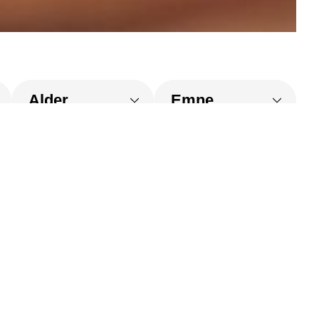
Billedskole
Tobaksgården