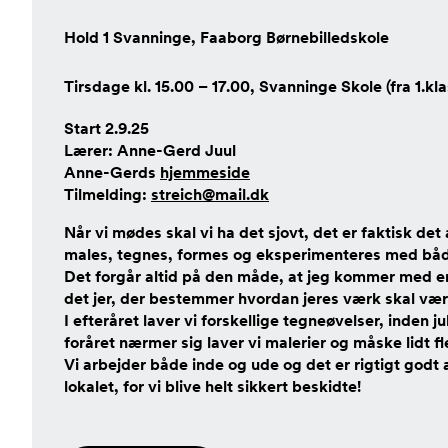
Hold 1 Svanninge, Faaborg Børnebilledskole
Tirsdage kl. 15.00 – 17.00, Svanninge Skole (fra 1.kla
Start 2.9.25
Lærer: Anne-Gerd Juul
Anne-Gerds
hjemmeside
Tilmelding:
streich@mail.dk
Når vi mødes skal vi ha det sjovt, det er faktisk det 
males, tegnes, formes og eksperimenteres med både
Det forgår altid på den måde, at jeg kommer med en
det jer, der bestemmer hvordan jeres værk skal vær
I efteråret laver vi forskellige tegneøvelser, inden ju
foråret nærmer sig laver vi malerier og måske lidt f
Vi arbejder både inde og ude og det er rigtigt godt a
lokalet, for vi blive helt sikkert beskidte!