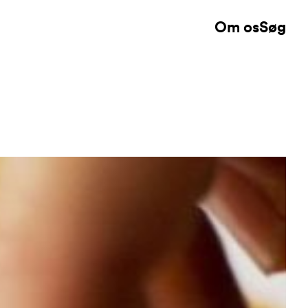
Om os
Søg