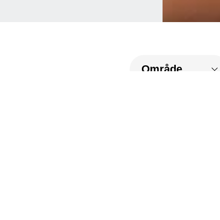
Billedskole
Tommerup