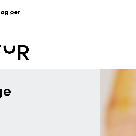
Skip to content
 og øer
ge